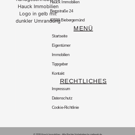
Hauck Immobilien
Bergstraße 24
63599 Biebergemünd
MENÜ
Startseite
Eigentümer
Immobilien
Tippgeber
Kontakt
RECHTLICHES
Impressum
Datenschutz
Cookie-Richtlinie
© 2026 Hauck Immobilien - Alle Rechte Vorbehalten.
by riethweb.de