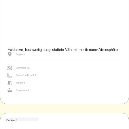
Exklusive, hochwertig ausgestattete Villa mit mediterraner Atmosphäre
Freigericht
Wohnfläche 209
Grundstücksfläche 813
Zimmer 6
Badezimmer 1
Verkauft