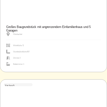
Großes Baugrundstück mit angrenzendem Einfamilienhaus und 5
Garagen
Flörsbachtal
Wohnfläche 71
Grundstücksfläche 957
Zimmer 2
Badezimmer 1
Verkauft