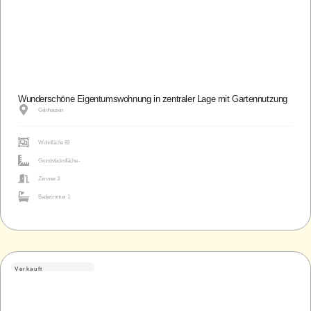
Wunderschöne Eigentumswohnung in zentraler Lage mit Gartennutzung
Gelnhausen
Wohnfläche 83
Grundstücksfläche -
Zimmer 3
Badezimmer 1
Verkauft